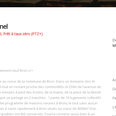
nel
l, Prêt à taux zéro (PTZ+)
Dé
M
rtement neuf Bron »/>
A
e au coeur de la commune de Bron. Dans un domaine clos et
el tout en restant proche des commodités (à 250m de l’avenue de
Dé
 minutes à pied des écoles, de la mairie, de la place de la liberté
 se partage en 2 tranches : 1 partie de 19 logements collectifs
F
 partie programme de maisons neuves à Bron), le tout sans aucun
L
ces à saisir rapidement à Bron situés au coeur de 4000m² d’un
rquables ont été conservés. Pourra convenir aussi bien à un