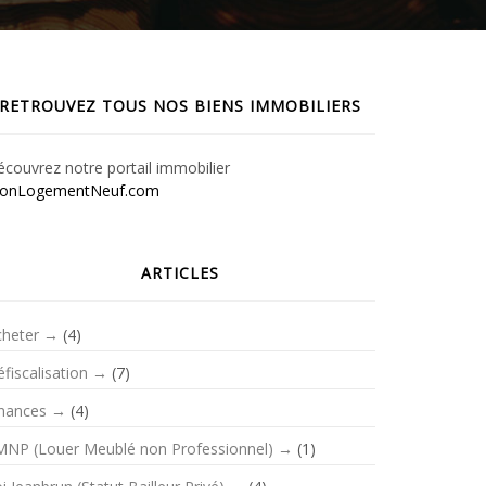
RETROUVEZ TOUS NOS BIENS IMMOBILIERS
couvrez notre portail immobilier
onLogementNeuf.com
ARTICLES
cheter
(4)
fiscalisation
(7)
inances
(4)
MNP (Louer Meublé non Professionnel)
(1)