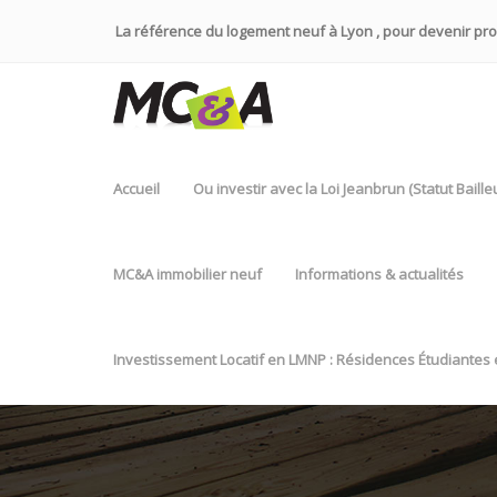
La référence du logement neuf à Lyon , pour devenir propr
Accueil
Ou investir avec la Loi Jeanbrun (Statut Baill
MC&A immobilier neuf
Informations & actualités
Investissement Locatif en LMNP : Résidences Étudiantes