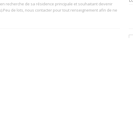
Lo
e en recherche de sa résidence principale et souhaitant devenir
ts).Peu de lots, nous contacter pour tout renseignement afin de ne
Pour :
Type :
Investissement locatif
Normal
)
Résidence principale
Nb de pièces :
Livraison :
1 à 4 pièces
2021