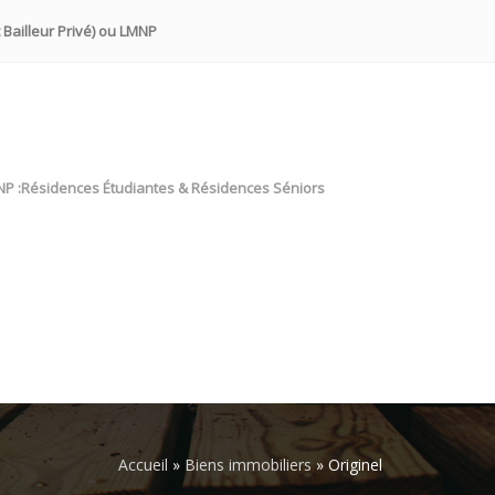
 Bailleur Privé) ou LMNP
NP :Résidences Étudiantes & Résidences Séniors
Accueil
»
Biens immobiliers
»
Originel