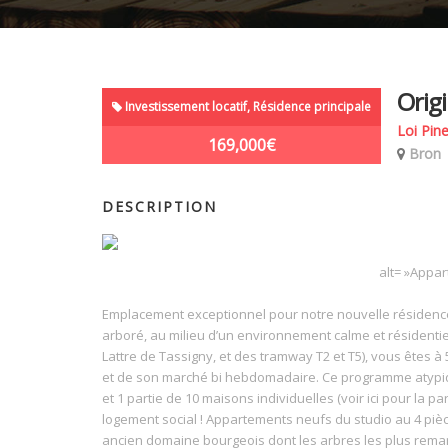
Origi
Investissement locatif, Résidence principale
Loi Pine
169,000€
Bron
DESCRIPTION
alt= »Appa
Emplacement exceptionnel pour notre nouvelle résidenc
arboré, au milieu d’un environnement calme et résidenti
Lattre de Tassigny, et des tramway T2 et T5), vous êtes à 5
et de son marché bi hebdomadaire. Ce programme atypique
et 1 partie de 10 maisons individuelles (voir ici pour la
logement social ! Appartements neufs du studio au 4 piè
ancien domaine bourgeois dont les arbres les plus rema