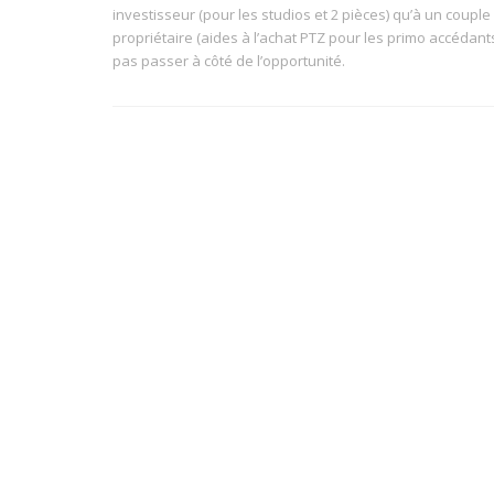
investisseur (pour les studios et 2 pièces) qu’à un coupl
propriétaire (aides à l’achat PTZ pour les primo accédan
pas passer à côté de l’opportunité.
DÉTAILS DU BIEN
A partir de :
Eligible :
169,000€
Loi Pinel
Prêt à taux zéro (PTZ+
Surface mini :
Surface maxi :
25.76 m²
82.34 m²
QUARTIER