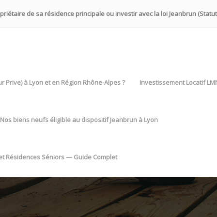
iétaire de sa résidence principale ou investir avec la loi Jeanbrun (Statut
eur Prive) à Lyon et en Région Rhône-Alpes ?
Investissement Locatif LM
Nos biens neufs éligible au dispositif Jeanbrun à Lyon
 et Résidences Séniors — Guide Complet