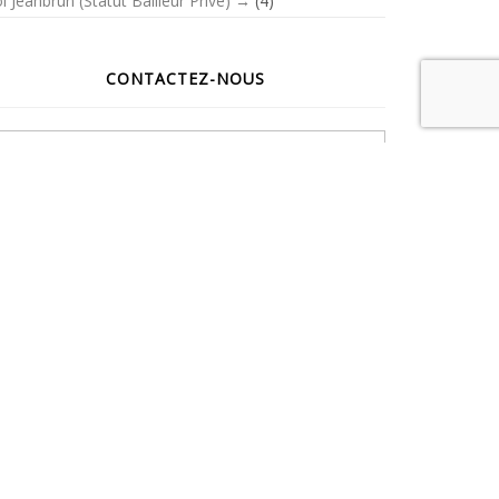
i Jeanbrun (Statut Bailleur Privé)
(4)
CONTACTEZ-NOUS
Votre nom
Votre adresse de messagerie
Sujet
Message