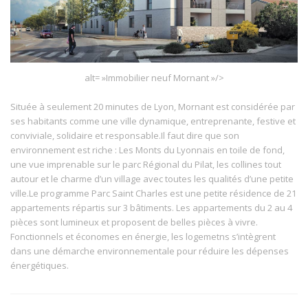
alt= »Immobilier neuf Mornant »/>
Située à seulement 20 minutes de Lyon, Mornant est considérée par
ses habitants comme une ville dynamique, entreprenante, festive et
conviviale, solidaire et responsable.Il faut dire que son
environnement est riche : Les Monts du Lyonnais en toile de fond,
une vue imprenable sur le parc Régional du Pilat, les collines tout
autour et le charme d’un village avec toutes les qualités d’une petite
ville.Le programme Parc Saint Charles est une petite résidence de 21
appartements répartis sur 3 bâtiments. Les appartements du 2 au 4
pièces sont lumineux et proposent de belles pièces à vivre.
Fonctionnels et économes en énergie, les logemetns s’intègrent
dans une démarche environnementale pour réduire les dépenses
énergétiques.