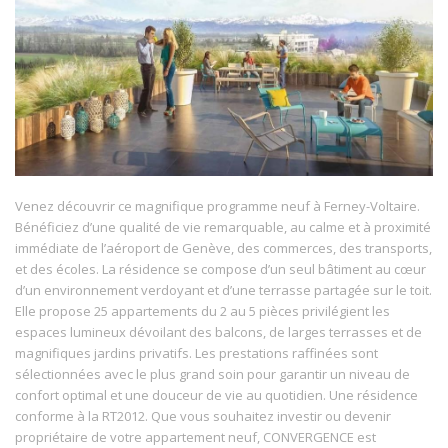
Venez découvrir ce magnifique programme neuf à Ferney-Voltaire.
Bénéficiez d’une qualité de vie remarquable, au calme et à proximité
immédiate de l’aéroport de Genève, des commerces, des transports,
et des écoles. La résidence se compose d’un seul bâtiment au cœur
d’un environnement verdoyant et d’une terrasse partagée sur le toit.
Elle propose 25 appartements du 2 au 5 pièces privilégient les
espaces lumineux dévoilant des balcons, de larges terrasses et de
magnifiques jardins privatifs. Les prestations raffinées sont
sélectionnées avec le plus grand soin pour garantir un niveau de
confort optimal et une douceur de vie au quotidien. Une résidence
conforme à la RT2012. Que vous souhaitez investir ou devenir
propriétaire de votre appartement neuf, CONVERGENCE est