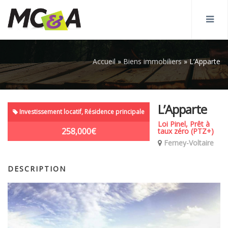
Accueil
»
Biens immobiliers
»
L’Apparte
L’Apparte
Investissement locatif, Résidence principale
Loi Pinel, Prêt à
258,000€
taux zéro (PTZ+)
Ferney-Voltaire
DESCRIPTION