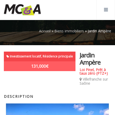
Accueil
»
Biens immobiliers
»
Jardin Ampère
Jardin
Investissement locatif, Résidence principale
Ampère
131,000€
Loi Pinel, Prêt à
taux zéro (PTZ+)
Villefranche sur
Saône
DESCRIPTION