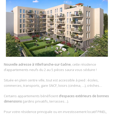
Nouvelle adresse à Villefranche-sur-Saône
, cette résidence
d’appartements neufs du 2 au 5 pièces saura vous séduire !
Située en plein centre ville, tout est accessible à pied : écoles,
commerces, transports, gare SNCF, loisirs (cinéma, …), crèches…
Certains appartements bénéficient
d’espaces extérieurs de bonnes
dimensions
(jardins privatifs, terrasses…).
Pour votre résidence principale ou en investissement locatif PINEL,