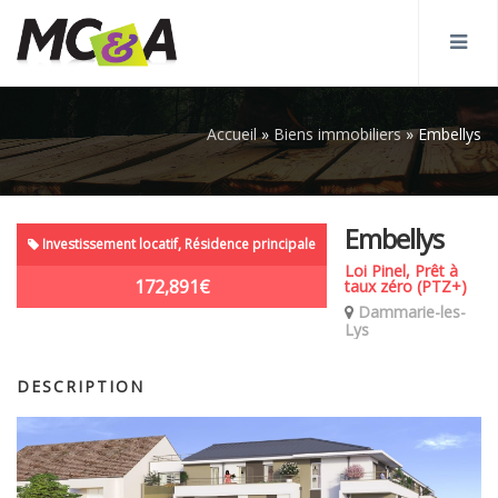
Accueil
»
Biens immobiliers
»
Embellys
Embellys
Investissement locatif, Résidence principale
Loi Pinel, Prêt à
172,891€
taux zéro (PTZ+)
Dammarie-les-
Lys
DESCRIPTION