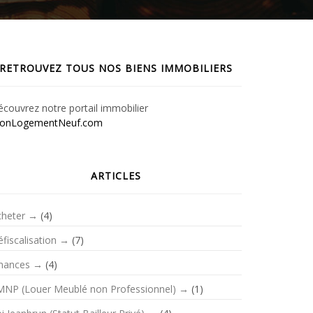
RETROUVEZ TOUS NOS BIENS IMMOBILIERS
couvrez notre portail immobilier
onLogementNeuf.com
ARTICLES
cheter
(4)
fiscalisation
(7)
inances
(4)
MNP (Louer Meublé non Professionnel)
(1)