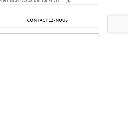
i Jeanbrun (Statut Bailleur Privé)
(4)
CONTACTEZ-NOUS
Votre nom
Votre adresse de messagerie
Sujet
Message