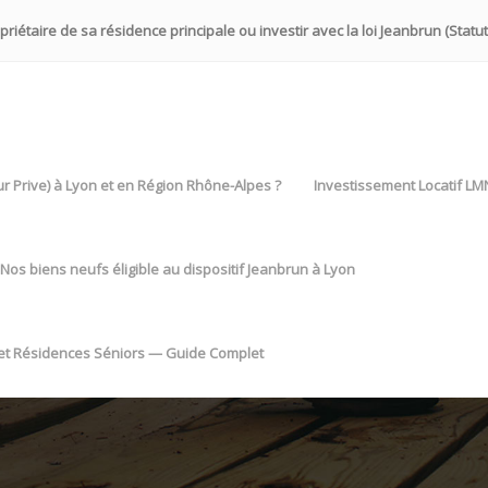
iétaire de sa résidence principale ou investir avec la loi Jeanbrun (Statut
eur Prive) à Lyon et en Région Rhône-Alpes ?
Investissement Locatif LM
Nos biens neufs éligible au dispositif Jeanbrun à Lyon
 et Résidences Séniors — Guide Complet