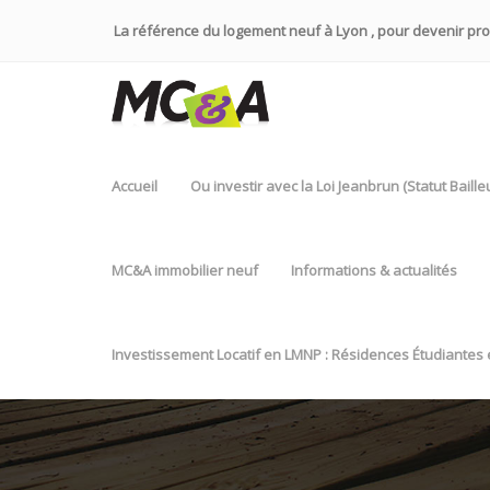
La référence du logement neuf à Lyon , pour devenir propr
Accueil
Ou investir avec la Loi Jeanbrun (Statut Baill
MC&A immobilier neuf
Informations & actualités
Investissement Locatif en LMNP : Résidences Étudiantes