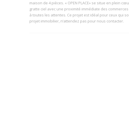
maison de 4 pièces. « OPEN PLACE» se situe en plein cœur
gratte ciel avec une proximité immédiate des commerce
à toutes les attentes. Ce projet est idéal pour ceux qui so
projet immobilier, n’attendez pas pour nous contacter.
DÉTAILS DU BIEN
A partir de :
Eligible :
160,000€
Location meublée non-
professionnelle (LMNP
Surface mini :
Surface maxi :
27.16 m²
46.81 m²
QUARTIER