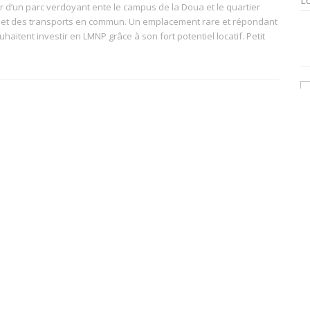
Lo
 d’un parc verdoyant ente le campus de la Doua et le quartier
s et des transports en commun. Un emplacement rare et répondant
uhaitent investir en LMNP grâce à son fort potentiel locatif. Petit
Pour :
Type :
Investissement locatif
Normal
)
Résidence principale
Nb de pièces :
Livraison :
1 à 2 pièces
2020