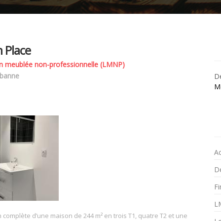
 Place
n meublée non-professionnelle (LMNP)
rbanne
Dé
M
A
Dé
F
L
omplète d’une maison de 244 m² en trois T1, quatre T2 et une