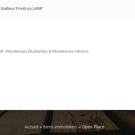
 Bailleur Privé) ou LMNP
NP :Résidences Étudiantes & Résidences Séniors
Accueil
»
Biens immobiliers
»
Open Place