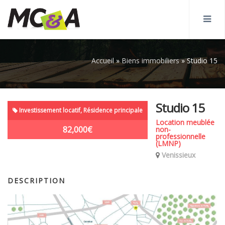
Accueil
»
Biens immobiliers
»
Studio 15
Studio 15
Investissement locatif, Résidence principale
Location meublée
82,000€
non-
professionnelle
(LMNP)
Venissieux
DESCRIPTION