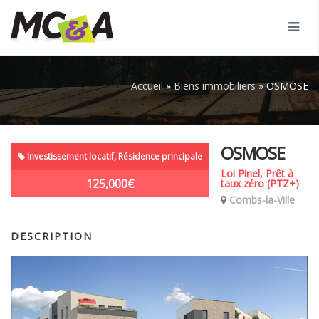
Accueil
»
Biens immobiliers
»
OSMOSE
OSMOSE
Investissement locatif, Résidence principale
Loi Pinel, Prêt à
125,000€
taux zéro (PTZ+)
Combs-la-Ville
DESCRIPTION