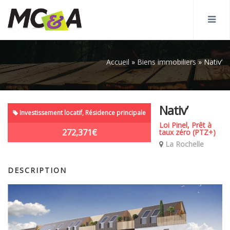
Accueil
»
Biens immobiliers
»
Nativ’
Nativ’
Investissement locatif, Résidence principale
Loi Pinel, Prêt à
272,371€
taux zéro (PTZ+)
La Rochelle
DESCRIPTION