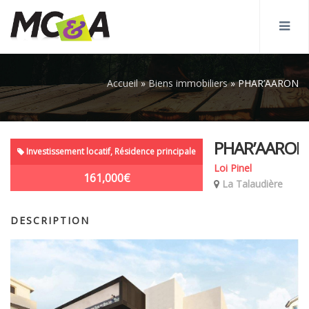
Accueil
»
Biens immobiliers
»
PHAR’AARON
PHAR’AARON
Investissement locatif, Résidence principale
Loi Pinel
161,000€
La Talaudière
DESCRIPTION