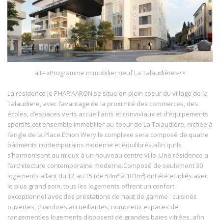
alt= »Programme immobilier neuf La Talaudière »/>
La residence le PHAR’AARON se situe en plein coeur du village de la
Talaudiere, avec l’avantage de la proximité des commerces, des
écoles, d’espaces verts accueillants et conviviaux et d’équipements
sportifs.cet ensemble immobilier au coeur de La Talaudière, nichée à
l’angle de la Place Ethon Wery.le complexe sera composé de quatre
bâtiments contemporains moderne et équilibrés afin qu’ils
s’harmonisent au mieux à un nouveau centre ville .Une résidence a
l’architecture contemporaine moderne.Composé de seulement 30
logements allant du T2 au T5 (de 54m² à 101m²) ont été etudiés avec
le plus grand soin, tous les logements offrent un confort
exceptionnel avec des prestations de haut de gamme : cuisines
ouvertes, chambres accueillantes, nombreux espaces de
rangementles logements disposent de grandes baies vitrées, afin