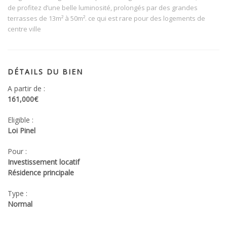
de profitez d’une belle luminosité, prolongés par des grandes
terrasses de 13m² à 50m². ce qui est rare pour des logements de
centre ville
DÉTAILS DU BIEN
A partir de :
161,000€
Eligible :
Loi Pinel
Pour :
Investissement locatif
Résidence principale
Type :
Normal