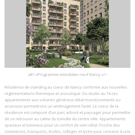
alt= »Programme immobilier neuf Nancy »/>
Résidence de standing au coeur de Nancy conforme aux nouvelles
reglementations thermique et acoustique. Du studio au T4 ces
appartements aux volumes généreux idéal investissements ou
accession permettrons un aménagement facile. Le coeur de la
résidence est composé d’un parc arboré et paysager pour permettre
de se retrouver au calme du tumulte du centre ville. Appartements
spacieux et lumineux pour un confort de vien idéal. Proche des
commerces, transports, écoles, collèges et lycée pour convenir à une