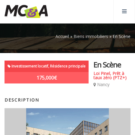
Accueil
»
Biens immobiliers
»
En Scène
En Scène
Investissement locatif, Résidence principale
Loi Pinel, Prêt à
175,000€
taux zéro (PTZ+)
Nancy
DESCRIPTION