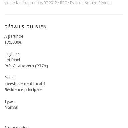
vie de famille paisible. RT 2012 / BBC / Frais de Notaire Réduits.
DÉTAILS DU BIEN
A partir de :
175,000€
Eligible :
Loi Pinel
Prêt à taux zéro (PTZ+)
Pour :
Investissement locatif
Résidence principale
Type :
Normal
Surface mini :