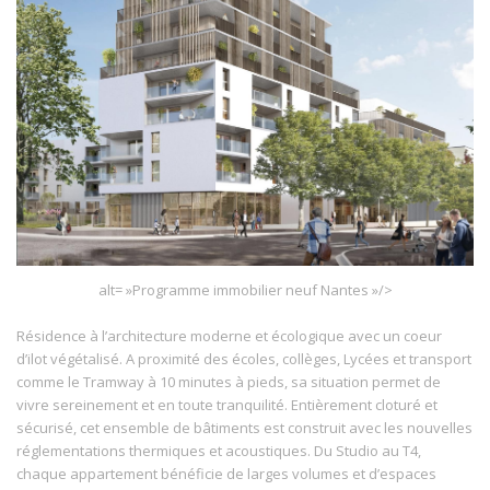
alt= »Programme immobilier neuf Nantes »/>
Résidence à l’architecture moderne et écologique avec un coeur
d’ilot végétalisé. A proximité des écoles, collèges, Lycées et transport
comme le Tramway à 10 minutes à pieds, sa situation permet de
vivre sereinement et en toute tranquilité. Entièrement cloturé et
sécurisé, cet ensemble de bâtiments est construit avec les nouvelles
réglementations thermiques et acoustiques. Du Studio au T4,
chaque appartement bénéficie de larges volumes et d’espaces