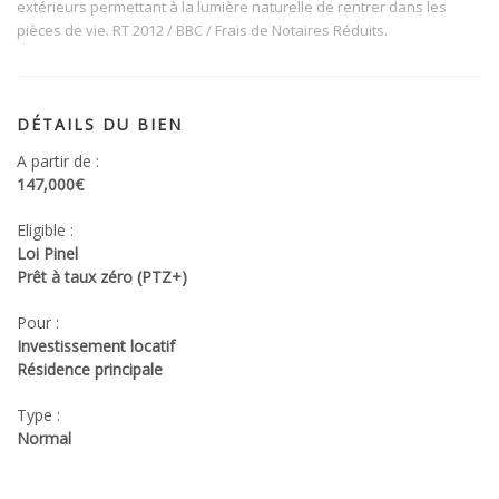
extérieurs permettant à la lumière naturelle de rentrer dans les
pièces de vie. RT 2012 / BBC / Frais de Notaires Réduits.
DÉTAILS DU BIEN
A partir de :
147,000€
Eligible :
Loi Pinel
Prêt à taux zéro (PTZ+)
Pour :
Investissement locatif
Résidence principale
Type :
Normal