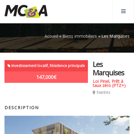
Accueil
»
Biens immobiliers
»
Les Marquises
Les
Investissement locatif, Résidence principale
Marquises
147,000€
Loi Pinel, Prêt à
taux zéro (PTZ+)
Nantes
DESCRIPTION