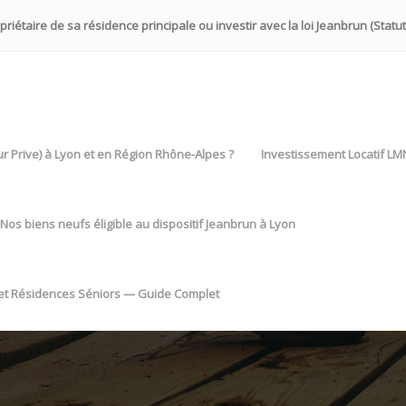
iétaire de sa résidence principale ou investir avec la loi Jeanbrun (Statut
eur Prive) à Lyon et en Région Rhône-Alpes ?
Investissement Locatif LM
Nos biens neufs éligible au dispositif Jeanbrun à Lyon
 et Résidences Séniors — Guide Complet