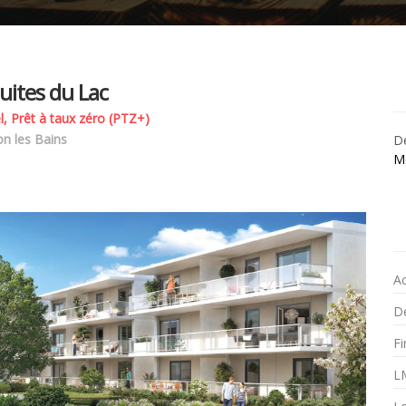
uites du Lac
l, Prêt à taux zéro (PTZ+)
n les Bains
Dé
M
A
Dé
F
L