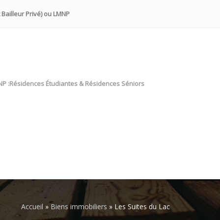
 Bailleur Privé) ou LMNP
NP :Résidences Étudiantes & Résidences Séniors
Accueil
»
Biens immobiliers
»
Les Suites du Lac