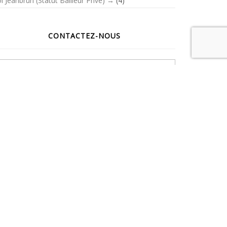
i Jeanbrun (Statut Bailleur Privé)
(4)
CONTACTEZ-NOUS
Votre nom
Votre adresse de messagerie
Sujet
Message