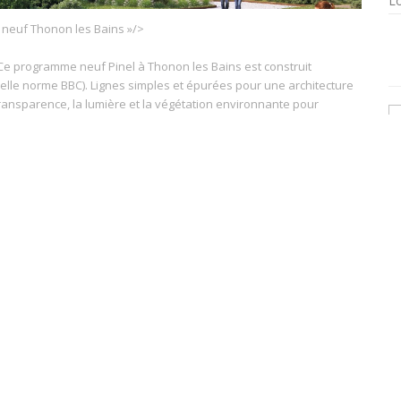
Lo
 neuf Thonon les Bains »/>
 Ce programme neuf Pinel à Thonon les Bains est construit
lle norme BBC). Lignes simples et épurées pour une architecture
ransparence, la lumière et la végétation environnante pour
les prolongés par des terrasses et balcons déclinés en T2, T3, T4
Pour :
Type :
Investissement locatif
Normal
)
Résidence principale
Nb de pièces :
Livraison :
1 à 5 pièces
2020