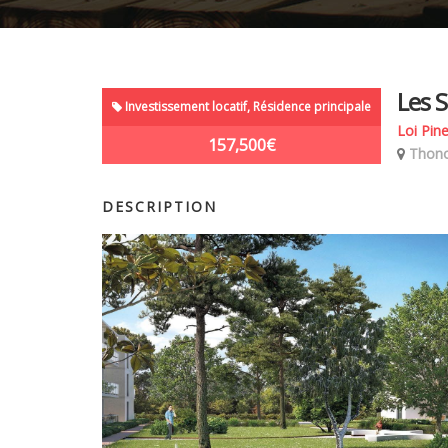
Les S
Investissement locatif, Résidence principale
Loi Pine
157,500€
Thono
DESCRIPTION