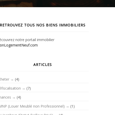
RETROUVEZ TOUS NOS BIENS IMMOBILIERS
couvrez notre portail immobilier
onLogementNeuf.com
ARTICLES
cheter
(4)
fiscalisation
(7)
inances
(4)
MNP (Louer Meublé non Professionnel)
(1)