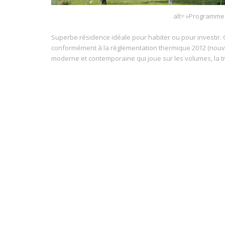
alt= »Programme
Superbe résidence idéale pour habiter ou pour investir.
conformément à la règlementation thermique 2012 (nouve
moderne et contemporaine qui joue sur les volumes, la t
proposer des logements agréables, lumineux et confortab
et T5. Contactez-nous pour plus d’informations !
DÉTAILS DU BIEN
A partir de :
Eligible :
157,500€
Loi Pinel
Prêt à taux zéro (PTZ+
Surface mini :
Surface maxi :
39.60 m²
129.00 m²