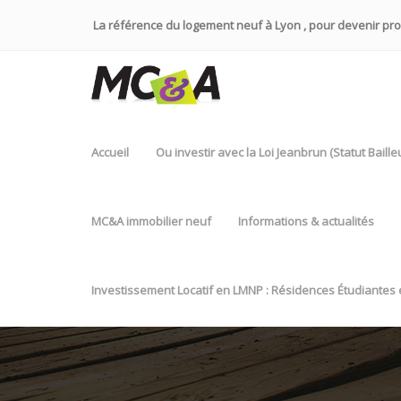
La référence du logement neuf à Lyon , pour devenir propr
Accueil
Ou investir avec la Loi Jeanbrun (Statut Baill
MC&A immobilier neuf
Informations & actualités
Investissement Locatif en LMNP : Résidences Étudiantes