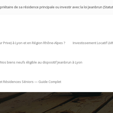
iétaire de sa résidence principale ou investir avec la loi Jeanbrun (Statut
eur Prive) à Lyon et en Région Rhône-Alpes ?
Investissement Locatif LM
Nos biens neufs éligible au dispositif Jeanbrun à Lyon
 et Résidences Séniors — Guide Complet