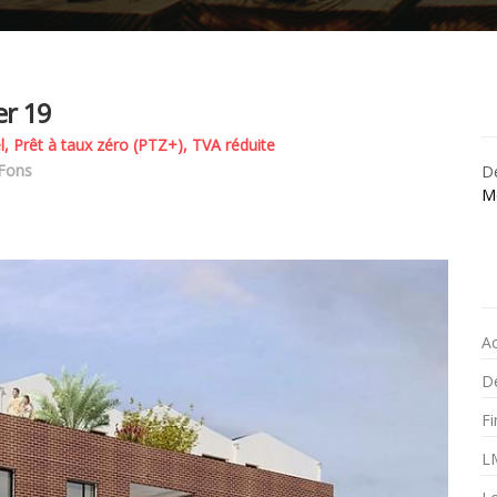
er 19
l, Prêt à taux zéro (PTZ+), TVA réduite
 Fons
Dé
M
A
Dé
F
L