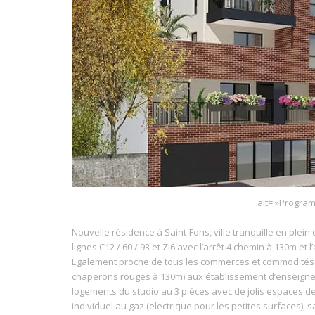
alt= »Progra
Nouvelle résidence à Saint-Fons, ville tranquille en ple
lignes C12 / 60 / 93 et Zi6 avec l’arrêt 4 chemin à 130m et
Egalement proche de tous les commerces et commodités et
chaperons rouges à 130m) aux établissement d’enseign
logements du studio au 3 pièces avec de jolis espaces de 
individuel au gaz (electrique pour les petites surfaces),