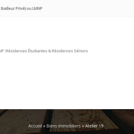
 Bailleur Privé) ou LMNP
NP :Résidences Étudiantes & Résidences Séniors
Accueil
»
Biens immobiliers
»
Atelier 19