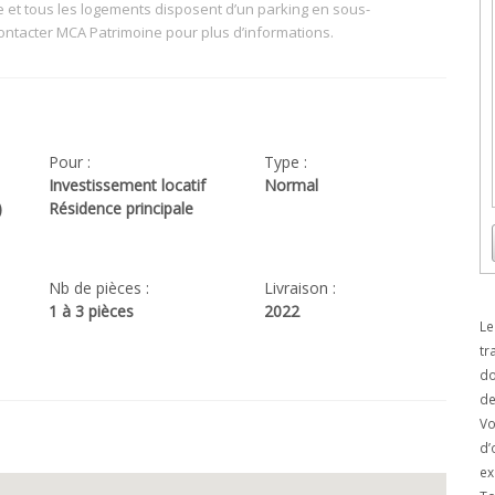
e et tous les logements disposent d’un parking en sous-
contacter MCA Patrimoine pour plus d’informations.
Pour :
Type :
Investissement locatif
Normal
)
Résidence principale
Nb de pièces :
Livraison :
1 à 3 pièces
2022
Le
tr
do
de
Vo
d’
ex