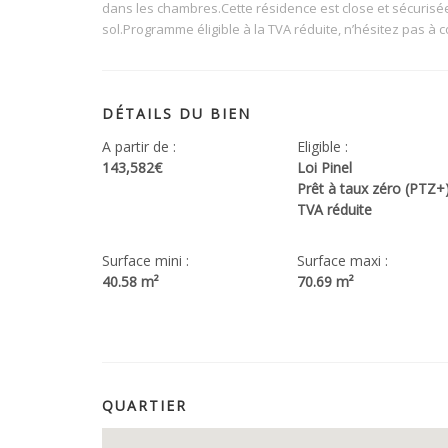
dans les chambres.Cette résidence est close et sécurisé
sol.Programme éligible à la TVA réduite, n’hésitez pas à 
DÉTAILS DU BIEN
A partir de :
Eligible :
143,582€
Loi Pinel
Prêt à taux zéro (PTZ+
TVA réduite
Surface mini :
Surface maxi :
40.58 m²
70.69 m²
QUARTIER