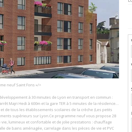
Lo
mme neuf Saint Fons »/>
in développement à 30 minutes de Lyon en transport en commun :
 l’arrêt Majri Hedi à 600m et la gare TER à 5 minutes de la résidence…
 de tous les établissements scolaires de la crèche (Les petits
ements supérieurs sur Lyon.Ce programme neuf vous propose 28
vie, lumineux et confortable et de jolie prestations : chauffage
 salle de bains aménagée, carrelage dans les pièces de vie et PVC