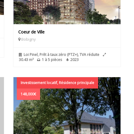
Coeur de Ville
Bobigny
Loi Pinel, Prêt à taux zéro (PTZ+), TVA réduite
30.43 m²
1 à 5 pièces
2023
Investissement locatif, Résidence principale
148,000€