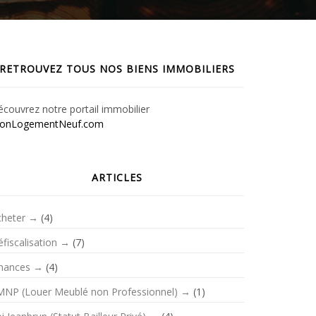
RETROUVEZ TOUS NOS BIENS IMMOBILIERS
couvrez notre portail immobilier
onLogementNeuf.com
ARTICLES
cheter
(4)
fiscalisation
(7)
inances
(4)
MNP (Louer Meublé non Professionnel)
(1)