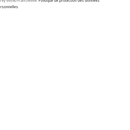
rey 69340 Francheville.
Politique de protection des données
rsonnelles