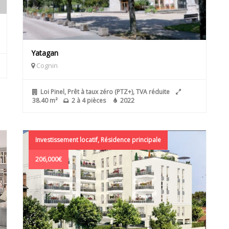
Yatagan
Cognin
Loi Pinel, Prêt à taux zéro (PTZ+), TVA réduite
38.40 m²
2 à 4 pièces
2022
Investissement locatif, Résidence principale
206,000€