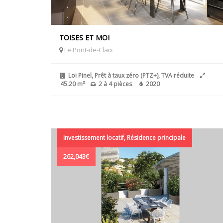
TOISES ET MOI
Le Pont-de-Claix
Loi Pinel, Prêt à taux zéro (PTZ+), TVA réduite
45.20 m²
2 à 4 pièces
2020
Investissement locatif, Résidence principale
262,043€