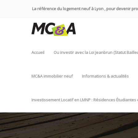
La référence du logement neuf à Lyon , pour devenir propr
Accueil
Ou investir avec la Loi Jeanbrun (Statut Baill
MC&A immobilier neuf
Informations & actualités
Investissement Locatif en LMNP : Résidences Étudiantes