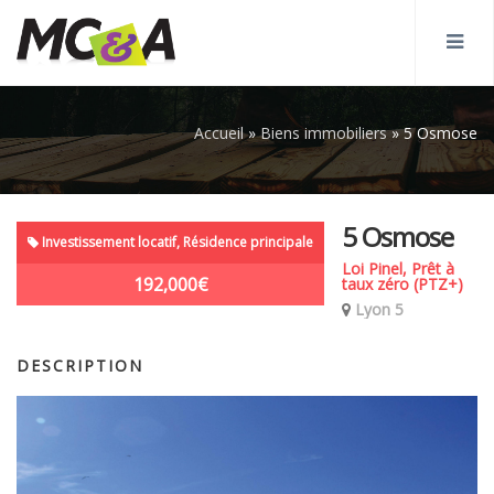
Accueil
»
Biens immobiliers
»
5 Osmose
5 Osmose
Investissement locatif, Résidence principale
Loi Pinel, Prêt à
192,000€
taux zéro (PTZ+)
Lyon 5
DESCRIPTION