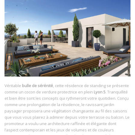
Véritable
bulle de sérénité
, cette résidence de standing se présente
comme un cocon de verdure protectrice en plein
Lyon 5
. Tranquillité
et bien être sont les concepts qui rythmeront votre quotidien. Conçu
comme une prolongation de la résidence, le ravissant jardin
paysager proposera une végétation changeante au fil des saisons
que vous vous plairez à admirer depuis votre terrasse ou balcon. Le
promoteur a voulu une architecture raffinée et élégante dont
l’aspect contemporain et les jeux de volumes et de couleurs