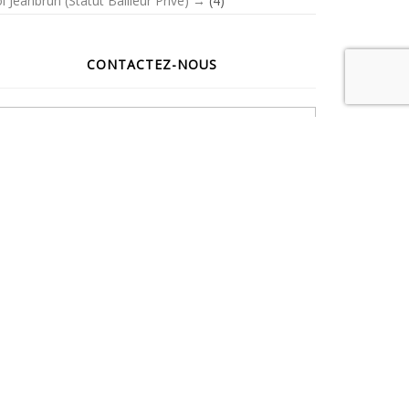
i Jeanbrun (Statut Bailleur Privé)
(4)
CONTACTEZ-NOUS
Votre nom
Votre adresse de messagerie
Sujet
Message