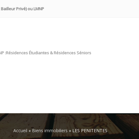
 Bailleur Privé) ou LMNP
NP :Résidences Étudiantes & Résidences Séniors
Accueil
»
Biens immobiliers
»
LES PENITENTES