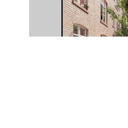
alt= »Immobi
Au coeur du VIEUX LILLE, venez découvrir ce beau projet
cour intérieure au calme, de 36 logements du STUDIO au