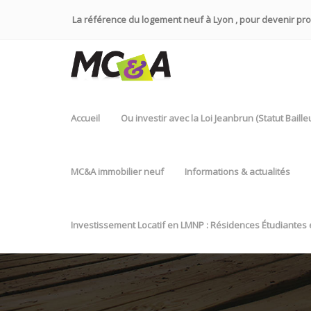
La référence du logement neuf à Lyon , pour devenir propr
Accueil
Ou investir avec la Loi Jeanbrun (Statut Baill
MC&A immobilier neuf
Informations & actualités
Investissement Locatif en LMNP : Résidences Étudiantes