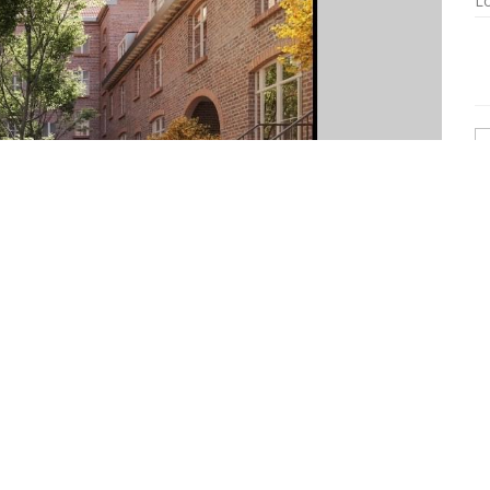
Lo
lier Prestige Lille »/>
 de réhabilitation d’un ensemble de 3 bâtiments donnant sur une
 T4 Duplex orchestré par les équipes d’HISTOIRE&PATRIMOINE afin