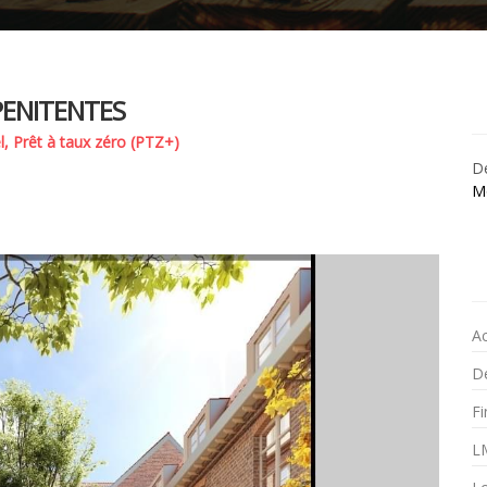
PENITENTES
l, Prêt à taux zéro (PTZ+)
Dé
M
A
Dé
F
L