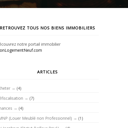
RETROUVEZ TOUS NOS BIENS IMMOBILIERS
couvrez notre portail immobilier
onLogementNeuf.com
ARTICLES
cheter
(4)
fiscalisation
(7)
inances
(4)
MNP (Louer Meublé non Professionnel)
(1)