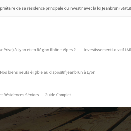
iétaire de sa résidence principale ou investir avec la loi Jeanbrun (Statut
eur Prive) à Lyon et en Région Rhône-Alpes ?
Investissement Locatif LM
Nos biens neufs éligible au dispositif Jeanbrun à Lyon
 et Résidences Séniors — Guide Complet