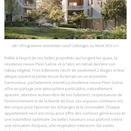
alt= »Programme immobilier neuf Collonges au Mont d’Or »/>
Fidèle à l’esprit de ces belles propriétés qui longent les quais, la
résidence neuve Plein Saône vit à l’abri, en retrait derrière son
rideau végétal. Trois bâtiments neufs de seulement 2 étages et leur
attique suivent la pente douce du terrain en un ensemble
harmonieux, parfaitement orienté.La résidence neuve Plein Saône
offre en partage une atmosphère particulière, naturellement
apaisée, attentive au bien-être de ses habitants, respectueuse de
l’environnement et de la liberté de tous. Les espaces communs ont
été conçus pour favoriser les échanges et la convivialité. Chaque
appartement neuf est conçu pour offrir des surfaces généreuses et
une volumétrie optimisée. De belles hauteurs sous plafond créent
une sensation d’espace, une respiration intérieure. De vastes